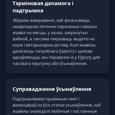
Тэрміновая дапамога і
падтрымка
Збіраем ахвяраванні, каб фінансаваць
неадкладнае лячэнне параненых і хворых
жывёл на месцы, у зонах, закранутых
вайной, а таксама пакрываць выдаткі на
корм і ветэрынарны догляд. Калі жывёлы
дасягаюць патрэбнага ўзросту і цалкам
аднаўляюцца, мы перавозім іх у Еўропу для
часовага прытулку або ўсынаўлення.
Суправаджэнне ўсынаўлення
Падтрымліваем прыёмныя сем’і і
валанцёраў на ўсіх этапах усынаўлення, каб
жывёлы знаходзілі любячыя і пастаянныя