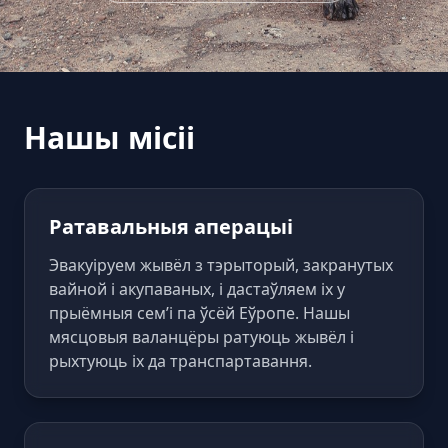
Нашы місіі
Ратавальныя аперацыі
Эвакуіруем жывёл з тэрыторый, закранутых
вайной і акупаваных, і дастаўляем іх у
прыёмныя сем’і па ўсёй Еўропе. Нашы
мясцовыя валанцёры ратуюць жывёл і
рыхтуюць іх да транспартавання.