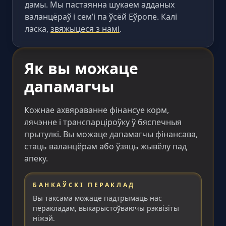
дамы. Мы пастаянна шукаем адданых
валанцёраў і сем’і па ўсёй Еўропе. Калі
ласка,
звяжыцеся з намі
.
Як вы можаце
дапамагчы
Кожнае ахвяраванне фінансуе корм,
лячэнне і транспарціроўку ў бяспечныя
прытулкі. Вы можаце дапамагчы фінансава,
стаць валанцёрам або ўзяць жывёлу пад
апеку.
БАНКАЎСКІ ПЕРАКЛАД
Вы таксама можаце падтрымаць нас
перакладам, выкарыстоўваючы рэквізіты
ніжэй.